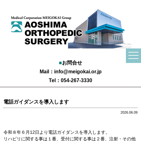
togg
navi
■
お問合せ
Mail：
info@meigokai.or.jp
Tel：054-267-3330
電話ガイダンスを導入します
2026.06.09
令和８年６月12日より電話ガイダンスを導入します。
リハビリに関する事は１番、受付に関する事は２番、注射・その他