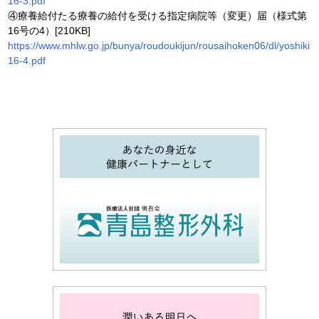
16-3.pdf
④療養給付たる療養の給付を受ける指定病院等（変更）届（様式第
16号の4）[210KB]
https://www.mhlw.go.jp/bunya/roudoukijun/rousaihoken06/dl/yoshiki
16-4.pdf