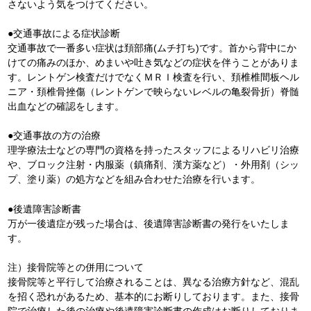
さないよう気をつけてください。
●交通事故による症状診断
交通事故で一番多い症状は頚部痛(ムチ打ち)です。首から背中にか
けての痛みのほか、めまいや吐き気などの症状を伴うことがありま
す。レントゲン検査だけでなくＭＲＩ検査を行い、頚椎椎間板ヘル
ニア・頚椎骨挫傷（レントゲンで映らないレベルの亀裂骨折）脊髄
出血などの確認をします。
●交通事故の方の治療
理学療法士などの専門の資格を持ったスタッフによるリハビリ治療
や、ブロック注射・内服薬（鎮痛剤、漢方薬など）・外用剤（シッ
プ、塗り薬）の処方などを組み合わせた治療を行います。
●後遺障害診断書
万が一後遺症が残った場合は、後遺障害診断書の発行をいたしま
す。
注）接骨院等との併用について
接骨院等と平行して治療されることは、異なる治療方針など、混乱
を招く恐れがあるため、基本的にお断りしております。また、接骨
院で治療した後の治療や後遺障害診断書の作成はお断りしておりま