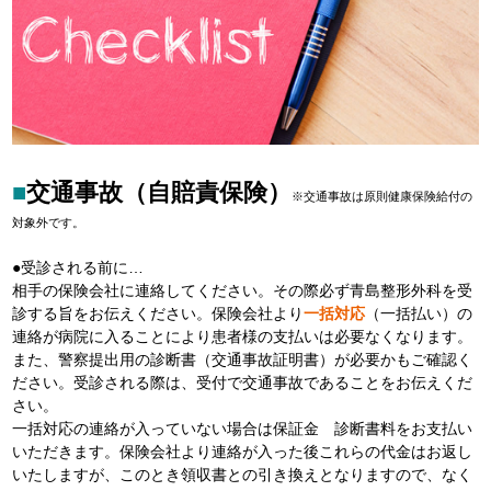
■
交通事故（自賠責保険）
※交通事故は原則健康保険給付の
対象外です。
●受診される前に…
相手の保険会社に連絡してください。その際必ず青島整形外科を受
診する旨をお伝えください。保険会社より
一括対応
（一括払い）の
連絡が病院に入ることにより患者様の支払いは必要なくなります。
また、警察提出用の診断書（交通事故証明書）が必要かもご確認く
ださい。受診される際は、受付で交通事故であることをお伝えくだ
さい。
一括対応の連絡が入っていない場合は保証金 診断書料をお支払い
いただきます。保険会社より連絡が入った後これらの代金はお返し
いたしますが、このとき領収書との引き換えとなりますので、なく