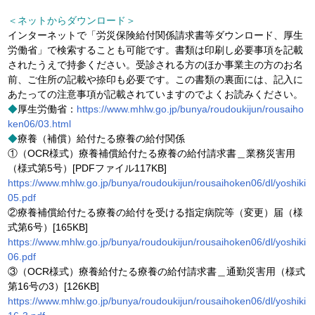
＜ネットからダウンロード＞
インターネットで「労災保険給付関係請求書等ダウンロード、厚生
労働省」で検索することも可能です。書類は印刷し必要事項を記載
されたうえで持参ください。受診される方のほか事業主の方のお名
前、ご住所の記載や捺印も必要です。この書類の裏面には、記入に
あたっての注意事項が記載されていますのでよくお読みください。
◆
厚生労働省：
https://www.mhlw.go.jp/bunya/roudoukijun/rousaiho
ken06/03.html
◆
療養（補償）給付たる療養の給付関係
①（OCR様式）療養補償給付たる療養の給付請求書＿業務災害用
（様式第5号）[PDFファイル117KB]
https://www.mhlw.go.jp/bunya/roudoukijun/rousaihoken06/dl/yoshiki
05.pdf
②療養補償給付たる療養の給付を受ける指定病院等（変更）届（様
式第6号）[165KB]
https://www.mhlw.go.jp/bunya/roudoukijun/rousaihoken06/dl/yoshiki
06.pdf
③（OCR様式）療養給付たる療養の給付請求書＿通勤災害用（様式
第16号の3）[126KB]
https://www.mhlw.go.jp/bunya/roudoukijun/rousaihoken06/dl/yoshiki